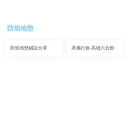
防焰地墊
防焰地墊鋪設分享
承攜行旅-高雄六合館