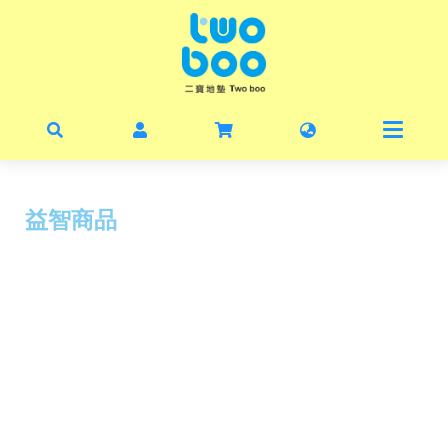
首頁
最新
暑期
益智商品
線上
毛寶
丹麥
二寶
關於