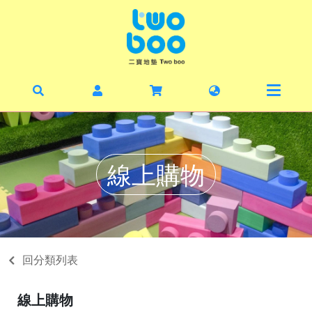
首頁
最新
暑期
線上
線上購物
毛寶
丹麥
二寶
回分類列表
關於
線上購物