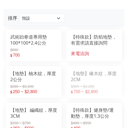
排序
武術跆拳道專用墊
【特殊款】防焰地墊，
100*100*2.4公分
有需求請直接詢問
$880
來電洽詢
700
$
【地墊】柚木紋，厚度
【地墊】橡木紋，厚度
2公分
2CM
$280 ~ $3,200
$800 ~ $3,200
250 ~ $2,800
700 ~ $2,800
$
$
【地墊】 編織紋，厚度
【特殊款】健身墊/運
3CM
動墊，厚度1.3公分
$330 ~ $750
$499 ~ $550
250 ~ $600
499