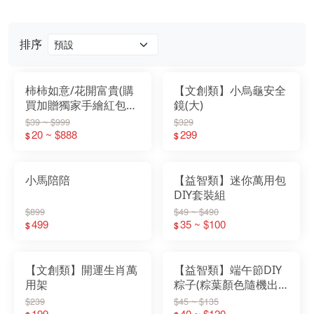
排序
柿柿如意/花開富貴(購
【文創類】小烏龜安全
買加贈獨家手繪紅包
鏡(大)
袋)
$39 ~ $999
$329
20 ~ $888
299
$
$
小馬陪陪
【益智類】迷你萬用包
DIY套裝組
$899
$49 ~ $490
499
35 ~ $100
$
$
【文創類】開運生肖萬
【益智類】端午節DIY
用架
粽子(粽葉顏色隨機出
貨)-包粽趣
$239
$45 ~ $135
199
40 ~ $120