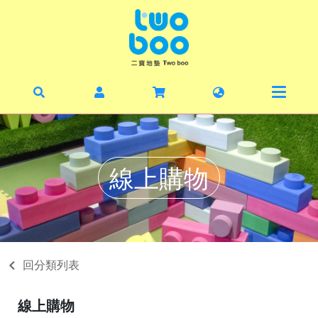
首頁
最新
暑期
線上
線上購物
毛寶
丹麥
二寶
回分類列表
關於
線上購物