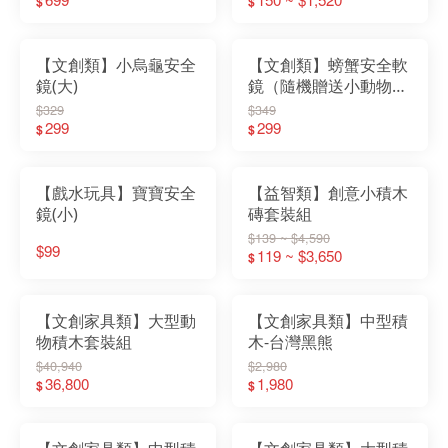
$
$
【文創類】小烏龜安全
【文創類】螃蟹安全軟
鏡(大)
鏡（隨機贈送小動物積
木一隻）
$329
$349
299
299
$
$
【戲水玩具】寶寶安全
【益智類】創意小積木
鏡(小)
磚套裝組
$139 ~ $4,590
$99
119 ~ $3,650
$
【文創家具類】大型動
【文創家具類】中型積
物積木套裝組
木-台灣黑熊
$40,940
$2,980
36,800
1,980
$
$