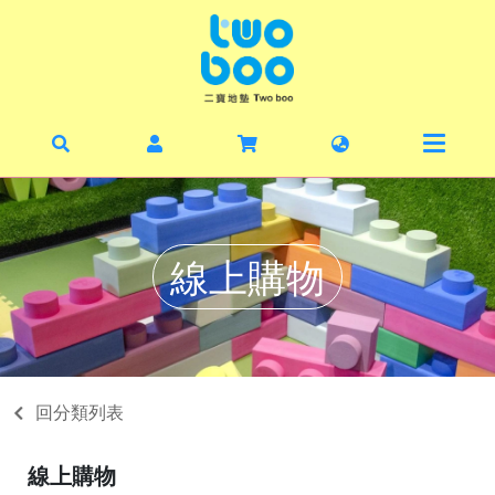
首頁
最新
暑期
線上
線上購物
毛寶
丹麥
二寶
回分類列表
關於
線上購物