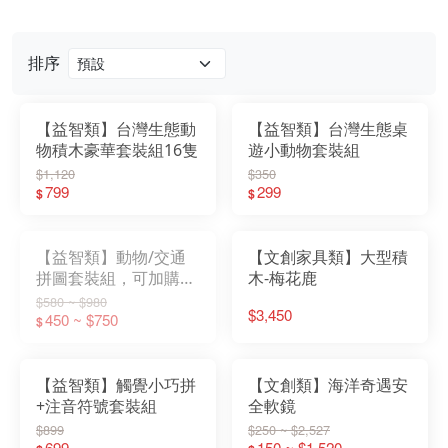
排序
【益智類】台灣生態動
【益智類】台灣生態桌
物積木豪華套裝組16隻
遊小動物套裝組
$1,120
$350
799
299
$
$
【益智類】動物/交通
【文創家具類】大型積
拼圖套裝組，可加購ㄅ
木-梅花鹿
ㄆㄇ拼圖
$580 ~ $980
$3,450
450 ~ $750
$
【益智類】觸覺小巧拼
【文創類】海洋奇遇安
+注音符號套裝組
全軟鏡
$899
$250 ~ $2,527
699
150 ~ $1,520