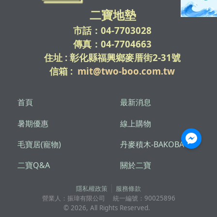
二寶地墊
市話：04-7703028
傳真：04-7704663
住址 : 彰化縣福興鄉麥厝街2-31號
信箱 :
mit@two-boo.com.tw
首頁
最新消息
暑期優惠
線上購物
毛寶居(寵物)
丹麥積木-BAKOBA
二寶Q&A
關於二寶
隱私權政策
服務條款
營業人：
振瑋有限公司
統一編號：
90025896
©
2026
, All Rights Reserved.