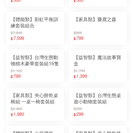
$
$
【體能類】彩虹平衡訓
【家具類】麋鹿之森
練套裝組合
$7,846
$999
7,599
799
$
$
【益智類】台灣生態動
【益智類】魔法故事寶
物積木豪華套裝組16隻
盒
$1,120
$1,799
799
1,399
$
$
【家具類】夾心餅乾桌
【益智類】台灣生態桌
椅組 一桌一椅套裝組
遊小動物套裝組
$2,480
$350
1,980
299
$
$