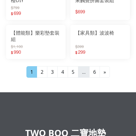
檯DIY
果觸覺拼圖套裝組
$799
$699
699
$
【體能類】樂彩墊套裝
【家具類】波波椅
組
$1,100
$399
990
299
$
$
1
2
3
4
5
...
6
»
TWO BOO 二寶地墊