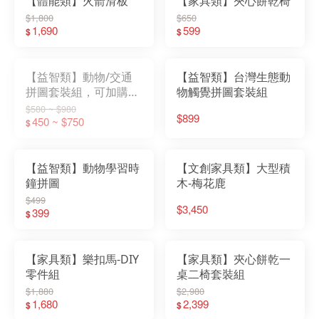
【體能類】火箭滑板
【家具類】夾心餅乾椅
$1,800
$650
1,690
599
$
$
【益智類】動物/交通
【益智類】台灣生態動
拼圖套裝組，可加購ㄅ
物觸覺拼圖套裝組
ㄆㄇ拼圖
$580 ~ $980
$899
450 ~ $750
$
【益智類】動物學習時
【文創家具類】大型積
鐘拼圖
木-梅花鹿
$499
$3,450
399
$
【家具類】樂扣馬-DIY
【家具類】夾心餅乾一
零件組
桌二椅套裝組
$1,880
$2,980
1,680
2,399
$
$