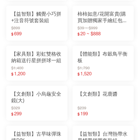
【益智類】觸覺小巧拼
柿柿如意/花開富貴(購
+注音符號套裝組
買加贈獨家手繪紅包
袋)
$899
$39 ~ $999
699
20 ~ $888
$
$
【家具類】彩虹雙格收
【體能類】布穀鳥平衡
納箱送行星拼拼球一組
板
$1,400
$1,790
1,200
1,520
$
$
【文創類】小烏龜安全
【文創類】花鹿醬
鏡(大)
$329
$239
299
199
$
$
【益智類】古早味彈珠
【益智類】台灣熱帶水