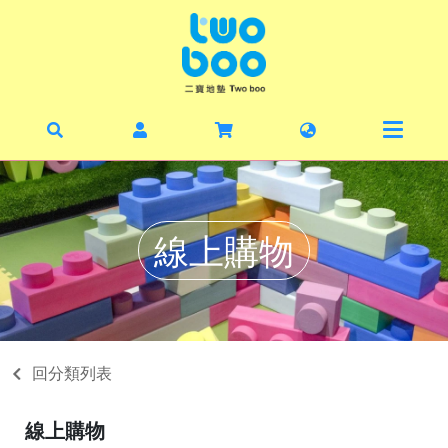
首頁
最新
暑期
線上
線上購物
毛寶
丹麥
二寶
回分類列表
關於
線上購物