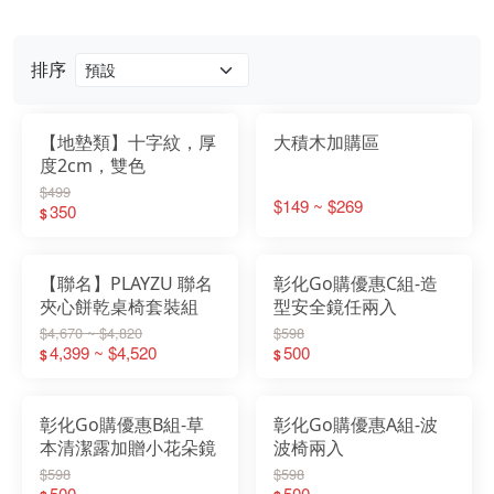
排序
【地墊類】十字紋，厚
大積木加購區
度2cm，雙色
$499
$149 ~ $269
350
$
【聯名】PLAYZU 聯名
彰化Go購優惠C組-造
夾心餅乾桌椅套裝組
型安全鏡任兩入
$4,670 ~ $4,820
$598
4,399 ~ $4,520
500
$
$
彰化Go購優惠B組-草
彰化Go購優惠A組-波
本清潔露加贈小花朵鏡
波椅兩入
$598
$598
500
500