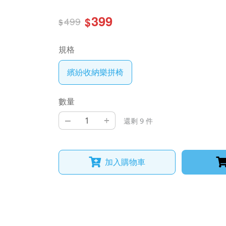
399
499
$
$
規格
繽紛收納樂拼椅
數量
–
+
還剩 9 件
加入購物車