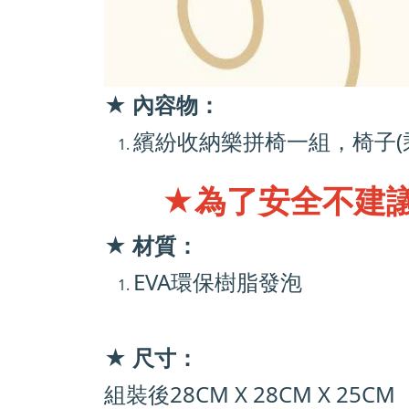
★
內容物：
繽紛收納樂拼椅一組，椅子(乘坐
★為了安全不建議
★ 材質：
EVA環保樹脂發泡
★ 尺寸：
組裝後28CM X 28CM X 25CM