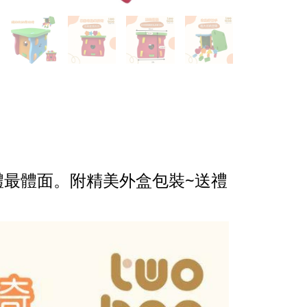
禮最體面。附精美外盒包裝~送禮