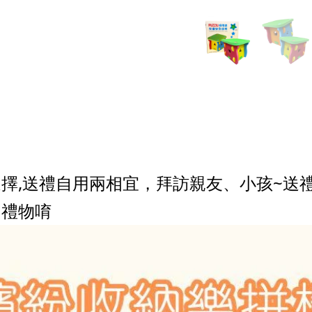
擇,送禮自用兩相宜，
拜訪親友、小孩~送
的禮物唷