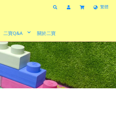
繁體
二寶Q&A
關於二寶
照片分享
影片分享
實例分享
合作夥伴
產品目錄
清潔方式
尺寸說明
檢驗報告
購物需知
幼兒園專區
學習角落分享
益智商品
二寶小學堂
防焰地墊
體能發展
火箭滑板
巧拼地墊
創意家具
防焰地墊