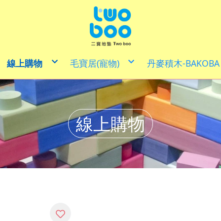
線上購物
毛寶居(寵物)
丹麥積木-BAKOBA
益智類商品
寵物用品
體能發展
戲水玩具
多用途巧拼地墊
創意生活x家具文創商品小物
客製化商品.小物
精裝禮盒/寶寶禮盒/彌月送禮
線上購物
樂齡玩具
童萌卡(僅供現場購買)
喜福專區
兒童安全家具/大動物積木
30CM X 30 CM
DIY手作
文創生活小物
50CM X 50CM
拼圖組合
寵愛媽咪x居家清潔
60CM X 60CM
積木套裝
100CM X 100CM
其他
防焰地墊
聯名款地墊
特殊專用地墊/壁貼
學習遊戲地墊
地墊套裝組
地墊邊角零件
出清尋寶區