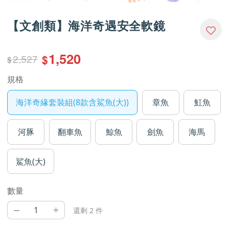
【文創類】海洋奇遇安全軟鏡
1,520
2,527
$
$
規格
海洋奇緣套裝組(8款含鯊魚(大))
章魚
魟魚
河豚
翻車魚
鯨魚
劍魚
海馬
鯊魚(大)
數量
–
+
還剩 2 件