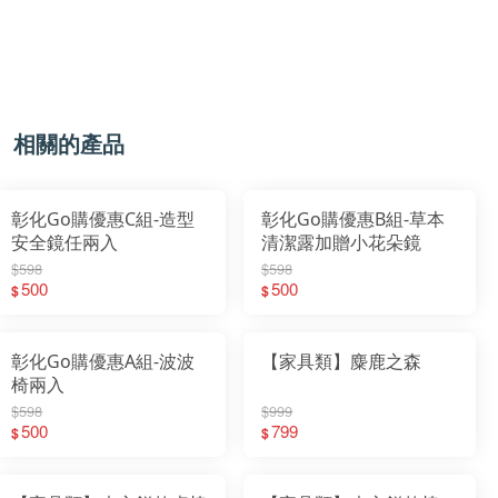
相關的產品
彰化Go購優惠C組-造型
彰化Go購優惠B組-草本
安全鏡任兩入
清潔露加贈小花朵鏡
$598
$598
500
500
$
$
彰化Go購優惠A組-波波
【家具類】麋鹿之森
椅兩入
$598
$999
500
799
$
$