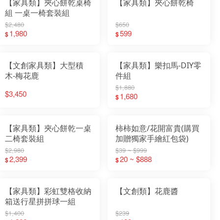
【家具類】夾心餅乾桌椅
【家具類】夾心餅乾椅
組 一桌一椅套裝組
$2,480
$650
1,980
599
$
$
【文創家具類】大型積
【家具類】樂扣馬-DIY零
木-梅花鹿
件組
$1,880
$3,450
1,680
$
【家具類】夾心餅乾一桌
柿柿如意/花開富貴(購買
二椅套裝組
加贈獨家手繪紅包袋)
$2,980
$39 ~ $999
2,399
20 ~ $888
$
$
【家具類】彩虹雙格收納
【文創類】花鹿醬
箱送行星拼拼球一組
$1,400
$239