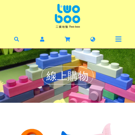
首頁
最新
暑期
線上
線上購物
毛寶
丹麥
二寶
關於