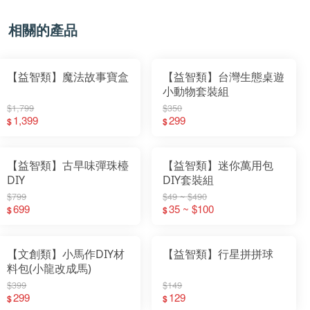
相關的產品
【益智類】魔法故事寶盒
【益智類】台灣生態桌遊
小動物套裝組
$1,799
$350
1,399
299
$
$
【益智類】古早味彈珠檯
【益智類】迷你萬用包
DIY
DIY套裝組
$799
$49 ~ $490
699
35 ~ $100
$
$
【文創類】小馬作DIY材
【益智類】行星拼拼球
料包(小龍改成馬)
$399
$149
299
129
$
$