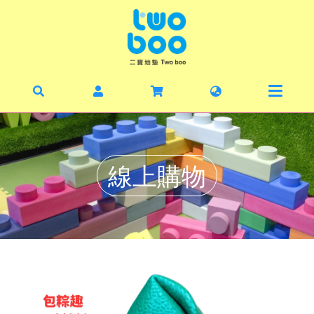
首頁
最新
暑期
線上
線上購物
毛寶
丹麥
二寶
關於