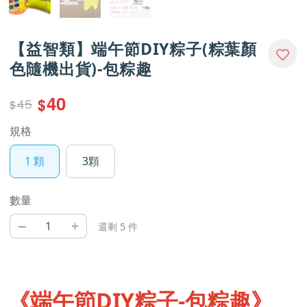
【益智類】端午節DIY粽子(粽葉顏
色隨機出貨)-包粽趣
40
45
$
$
規格
1 顆
3顆
數量
–
+
還剩 5 件
《端午節DIY粽子-包粽趣》