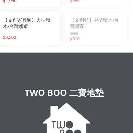
1,980
850
$
$
【文創家具類】大型積
【文創類】中型積木-台
木-台灣獼猴
灣獼猴
$980
$3,300
810
$
TWO BOO 二寶地墊