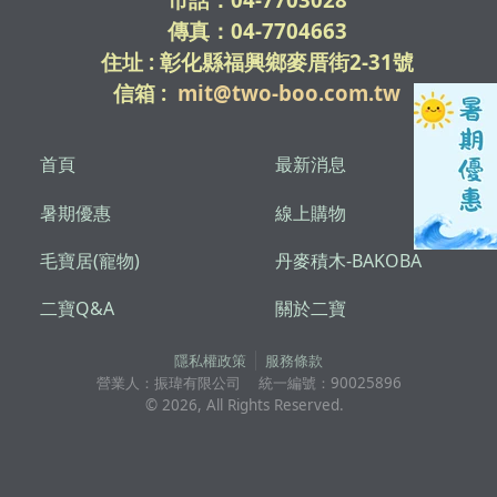
傳真：04-7704663
住址 : 彰化縣福興鄉麥厝街2-31號
信箱 :
mit@two-boo.com.tw
首頁
最新消息
暑期優惠
線上購物
毛寶居(寵物)
丹麥積木-BAKOBA
二寶Q&A
關於二寶
隱私權政策
服務條款
營業人：
振瑋有限公司
統一編號：
90025896
©
2026
, All Rights Reserved.