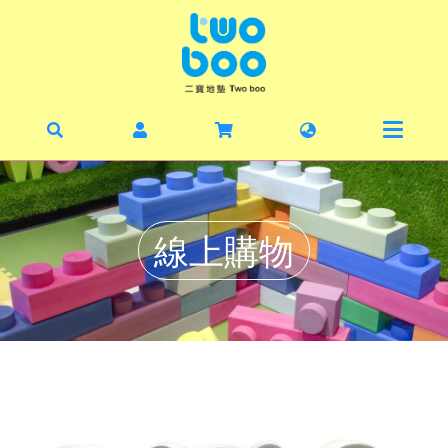
首頁
最新
暑期
線上
線上購物
毛寶
丹麥
二寶
關於