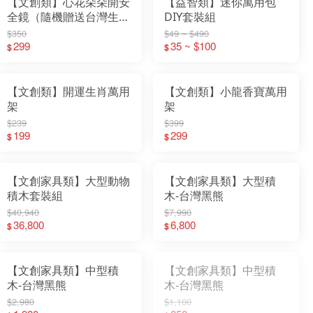
【文創類】心花朵朵開安
【益智類】迷你萬用包
全鏡（隨機贈送台灣生態
DIY套裝組
動物積木1隻）
$350
$49 ~ $490
299
35 ~ $100
$
$
【文創類】開運生肖萬用
【文創類】小龍香寶萬用
架
架
$239
$399
199
299
$
$
【文創家具類】大型動物
【文創家具類】大型積
積木套裝組
木-台灣黑熊
$40,940
$7,990
36,800
6,800
$
$
【文創家具類】中型積
【文創家具類】中型積
木-台灣黑熊
木-台灣黑熊
$2,980
$1,100