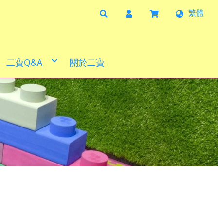
繁體
二寶Q&A
關於二寶
照片分享
影片分享
實例分享
合作夥伴
產品目錄
清潔方式
尺寸說明
檢驗報告
購物需知
幼兒園專區
學習角落分享
益智商品
二寶小學堂
防焰地墊
體能發展
火箭滑板
巧拼地墊
創意家具
防焰地墊