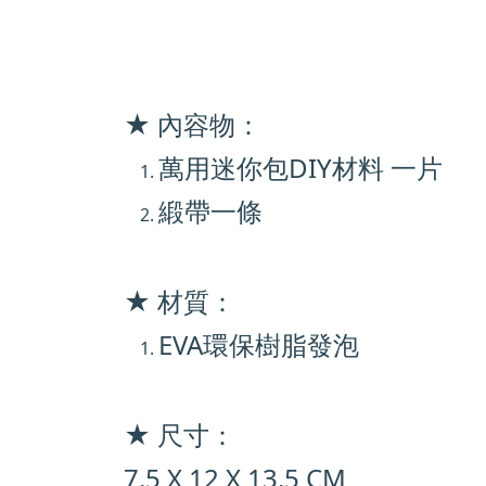
★ 內容物：
萬用迷你包DIY材料 一片
緞帶一條
★ 材質：
EVA環保樹脂發泡
★ 尺寸：
7.5 X 12 X 13.5 CM