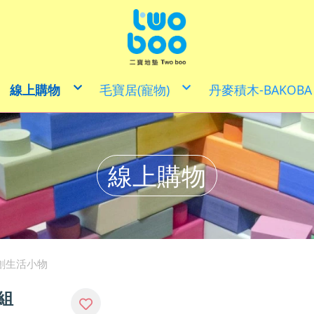
線上購物
毛寶居(寵物)
丹麥積木-BAKOBA
益智類商品
寵物用品
體能發展
戲水玩具
多用途巧拼地墊
創意生活x家具文創商品小物
客製化商品.小物
精裝禮盒/寶寶禮盒/彌月送禮
線上購物
樂齡玩具
童萌卡(僅供現場購買)
喜福專區
兒童安全家具/大動物積木
30CM X 30 CM
DIY手作
文創生活小物
50CM X 50CM
拼圖組合
寵愛媽咪x居家清潔
60CM X 60CM
積木套裝
100CM X 100CM
其他
防焰地墊
聯名款地墊
特殊專用地墊/壁貼
學習遊戲地墊
地墊套裝組
地墊邊角零件
創生活小物
出清尋寶區
組