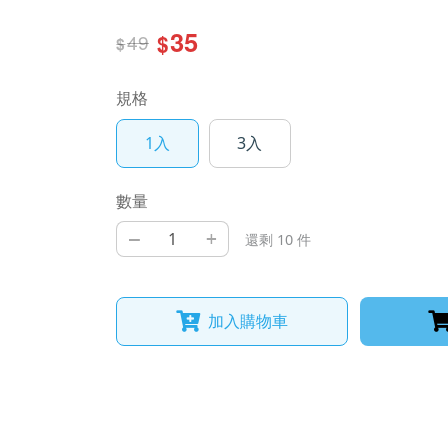
35
49
$
$
規格
1入
3入
數量
–
+
還剩 10 件
加入購物車