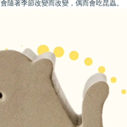
類會隨著季節改變而改變，偶而會吃昆蟲。