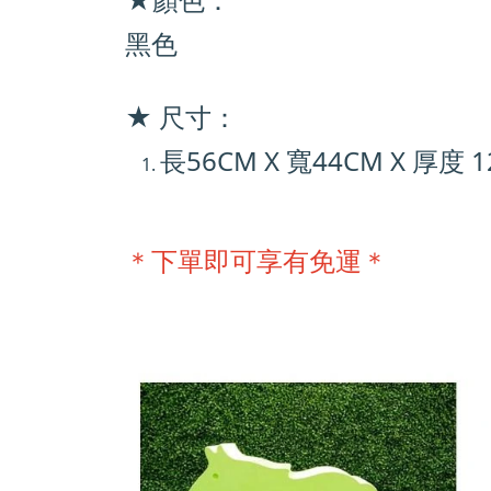
黑色
★ 尺寸：
長56
CM X
寬44
CM X
厚度 1
＊下單即可享有免運＊