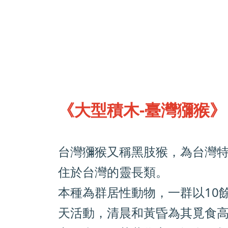
《大型積木-臺灣獼猴》
台灣獼猴又稱黑肢猴，為台灣
住於台灣的靈長類。
本種為群居性動物，一群以10
天活動，清晨和黃昏為其覓食