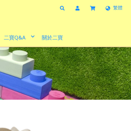
繁體
二寶Q&A
關於二寶
照片分享
影片分享
實例分享
合作夥伴
產品目錄
清潔方式
尺寸說明
檢驗報告
購物需知
幼兒園專區
學習角落分享
益智商品
二寶小學堂
防焰地墊
體能發展
火箭滑板
巧拼地墊
創意家具
防焰地墊