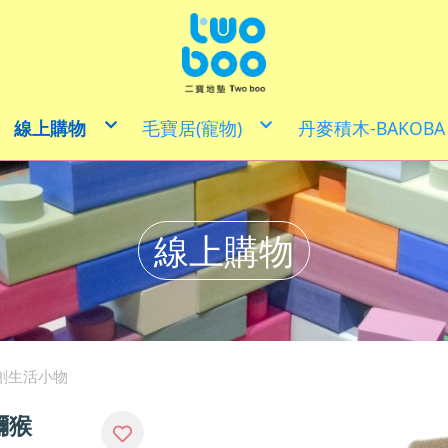
線上購物
毛寶居(寵物)
丹麥積木-BAKOBA
益智類商品
寵物用品
體能發展
戲水玩具
多用途巧拼地墊
創意生活x家具文創商品小物
客製化商品.小物
精裝禮盒/寶寶禮盒/彌月送禮
線上購物
樂齡玩具
童萌卡(僅供現場購買)
喜福專區
兒童安全家具/大動物積木
30CM X 30 CM
DIY手作
文創生活小物
50CM X 50CM
拼圖組合
寵愛媽咪x居家清潔
60CM X 60CM
積木套裝
100CM X 100CM
其他
防焰地墊
聯名款地墊
特殊專用地墊/壁貼
學習遊戲地墊
地墊套裝組
地墊邊角零件
創生活小物
出清尋寶區
獼猴