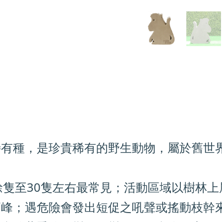
特有種，是珍貴稀有的野生動物，屬於舊世
餘隻至30隻左右最常見；活動區域以樹林
高峰；遇危險會發出短促之吼聲或搖動枝幹